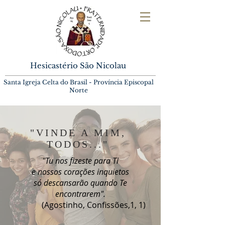
Hesicastério São Nicolau
Santa Igreja Celta do Brasil -
Província Episcopal
Norte
"VINDE A MIM,
TODOS..."
"Tu nos fizeste para Ti
e nossos corações inquietos
só descansarão quando Te
encontrarem".
(Agostinho, Confissões,1, 1)