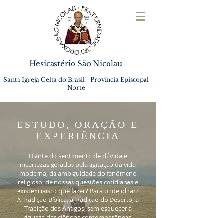
Hesicastério São Nicolau
Santa Igreja Celta do Brasil -
Província Episcopal
Norte
ESTUDO, ORAÇÃO E
EXPERIÊNCIA
Diante do sentimento de dúvida e
incertezas gerados pela agitação da vida
moderna, da ambiguidade do fenômeno
religioso, de nossas questões cotidianas e
existenciais: o que fazer? Para onde olhar?
A Tradição Bíblica, a Tradição do Deserto, a
Tradição dos Antigos, sem esquecer a
riqueza das ciências contemporâneas,