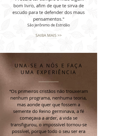
bom livro, afim de que te sirva de
escudo para te defender dos maus
pensamentos."
São Jerônimo de Estridão
SAIBA MAIS >>
UNA-SE A NÓS E FAÇA
UMA EXPERIÊNCIA
“Os primeiros cristãos não trouxeram
nenhum programa, nenhuma teoria,
mas aonde quer que fossem a
semente do Reino germinava, a fé
começava a arder, a vida se
transfigurou, o impossível tornou-se
possível, porque todo o seu ser era