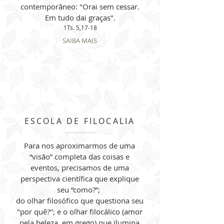
contemporâneo: "Orai sem cessar.
Em tudo dai graças".
1Ts. 5,17-18
SAIBA MAIS
ESCOLA DE FILOCALIA
Para nos aproximarmos de uma
“visão” completa das coisas e
eventos, precisamos de uma
perspectiva científica que explique
seu “como?”;
do olhar filosófico que questiona seu
"por quê?"; e o olhar filocálico (amor
pela beleza, em grego) que ilumina