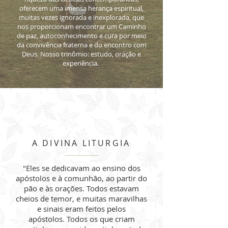
oferecem uma imensa herança espiritual,
muitas vezes ignorada e inexplorada, que
nos proporcionam encontrar um Caminho
de paz, autoconhecimento e cura por meio
da convivência fraterna e do encontro com
Deus. Nosso trinômio: estudo, oração e
experiência.
A DIVINA LITURGIA
"Eles se dedicavam ao ensino dos
apóstolos e à comunhão, ao partir do
pão e às orações. Todos estavam
cheios de temor, e muitas maravilhas
e sinais eram feitos pelos
apóstolos. Todos os que criam