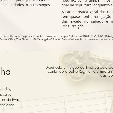
noturno, como também nos 
des Solenidades, nos Domingos
final na sepultura, enquanto 
A característica geral das C
tem quase nenhuma ligação c
dia, exceto no sábado e n
Ressurreição.
as Horas Webapp. Disponível em:
https://comum.rcaap.pt/bitstream/10400.26/5801/1/16447
Divine Office, The Church of St Melangell of Powys. Disponível em:
https://www.orthodoxmanch
Aqui está um vídeo da Irmã Bárbara d
nha
cantando o Salve Regina, a última an
das Co
córdia,
, salve!
lhos de Eva.
chorando
.