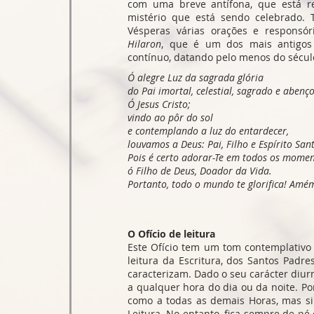
com uma breve antífona, que está re
mistério que está sendo celebrado.
Vésperas várias orações e respons
Hilaron
, que é um dos mais antigos
contínuo, datando pelo menos do século
Ó alegre Luz da sagrada glória
do Pai imortal, celestial, sagrado e abenç
Ó Jesus Cristo;
vindo ao pôr do sol
e contemplando a luz do entardecer,
louvamos a Deus: Pai, Filho e Espírito San
Pois é certo adorar-Te em todos os momen
ó Filho de Deus, Doador da Vida.
Portanto, todo o mundo te glorifica! Amé
O Ofício de leitura
Este Ofício tem um tom contemplativo
leitura da Escritura, dos Santos Padr
caracterizam. Dado o seu carácter diur
a qualquer hora do dia ou da noite. Po
como a todas as demais Horas, mas si
Leitura. No entanto, fica sempre de pé