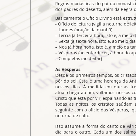
Regras monásticas do pai do monastic
dos padres do deserto, além da Regra 
Basicamente o Ofício Divino está estru
- Ofício de leitura (vigília noturna de lei
– Laudes (oração da manhã)
– Tércia (à terceira hora, isto é, a meio
– Sexta (à sexta hora, isto é, ao meio dia
– Noa (à hora nona, isto é, a meio da ta
– Vésperas (ao entardecer, à hora do ap
– Completas (ao deitar)
As Vésperas
Desde os primeiros tempos, os cristã
pôr do sol. Esta é uma herança da Ant
nossos dias. À medida em que as tr
atual chega ao fim, voltamos nossos c
Cristo que está por vir, espalhando as 
Todas as noites, os cristãos saúdam a
seguinte com o ofício das Vésperas, qu
noturna de culto.
Isso assume a forma do canto de vári
dia para o outro. Cada um dos salmo