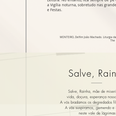
a Vigília noturna, sobretudo nas gran
e Festas.
MONTEIRO, Delfim João Machado. Liturgia d
The 
Salve, Rai
Salve, Rainha, mãe de miseri
vida, doçura, esperança nossa
A vós bradamos os degredados fi
A vós suspiramos, gemendo e 
neste vale de lágrimas