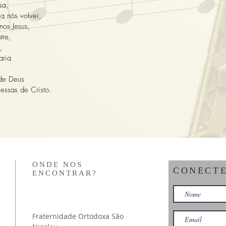
sa,
a nós volvei,
nos Jesus,
tre,
,
aria
 de Deus
essas de Cristo.
ONDE NOS
CONECT
ENCONTRAR?
Fraternidade Ortodoxa São