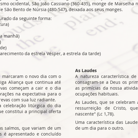
ismo ocidental, São João Cassiano (360-435), monge de Marselha 
de São Bento de Núrsia (480-547), deixada aos seus monges.
turado da seguinte forma:
tura)
 da manhã)
)
rde)
arecimento da estrela Vésper, a estrela da tarde)
As Laudes
os marcaram o novo dia com o
A natureza característica d
iga Aliança que continua até
consagram-se a Deus os prim
evas começam a cair e o dia
as primícias da nossa ativid
orações na expectativa para o
ocupações habituais.
trevas com sua luz radiante.
As Laudes, que se celebram
 celebração litúrgica do dia
ressurreição de Cristo, qu
e constitui a principal oferta
nascente" (Lc 1,78).
Uma característica das Laudes
os salmos, que variam de um
de um dia para o outro.
s é apresentado e concluído