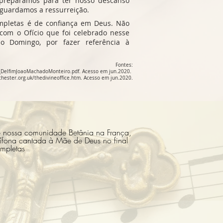
preparamos para ter nosso descanso
aguardamos a ressurreição.
ompletas é de confiança em Deus. Não
om o Ofício que foi celebrado nesse
o Domingo, por fazer referência à
Fontes:
_DelfimJoaoMachadoMonteiro.pdf.
Acesso em jun.2020.
ester.org.uk/thedivineoffice.htm.
Acesso em jun.2020.
e nossa comunidade Betânia na França,
tífona cantada à Mãe de Deus no final
mpletas