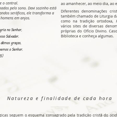
e o central.
ao amanhecer, ao meio dia, ao 
ados pelo sono. Davi sozinho está
Diferentes denominações crist
andos seráficos, ele transforma a
também chamado de Liturgia das
s homens em anjos.
como na tradição ortodoxa,
vários sites de diversas den
gria no Senhor,
próprias do Ofício Divino. Cas
sso Salvador.
Biblioteca e conheça algumas.
 dêmos graças,
memos o Senhor.
5)
Natureza e finalidade de cada hora
rgicas seguem o esquema consagrado pela tradição cristã do ocid