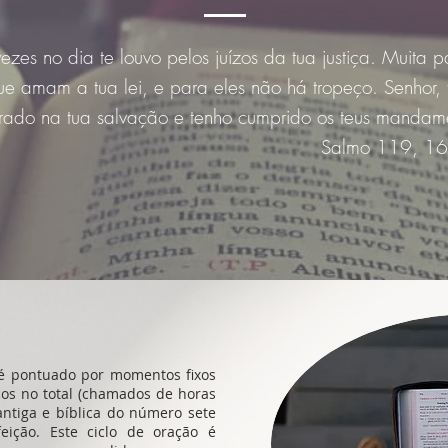
vezes no dia te louvo pelos juízos da tua justiça. Muita 
ue amam a tua lei, e para eles não há tropeço. Senhor, 
rado na tua salvação e tenho cumprido os teus mandam
Salmo 119, 1
o é pontuado por momentos fixos
cos no total (chamados de horas
antiga e bíblica do número sete
ição. Este ciclo de oração é