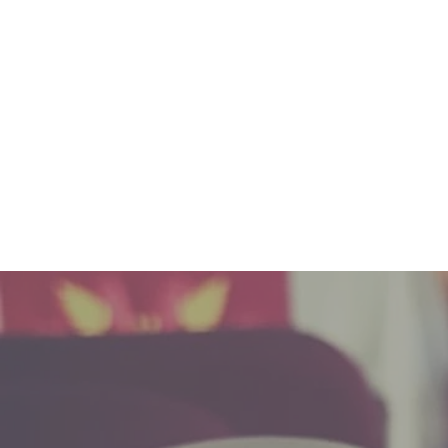
Santa Igreja Celta do Brasil -
P
Norte