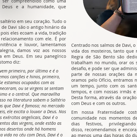
de ser compreendido como uma
e Deus e a humanidade, que
 saltério em seu coração. Tudo o
de Davi são o antigo hinário da
pois eles ecoam a vida, tradição
 relacionamento com ele. É por
itência e louvor, lamentamos
Centrado nos salmos de Davi, o 
alegria, damos voz aos nossos
vida dos mosteiros, tanto que
ça em Deus. Em seu panegírico
Regra de São Bento são dedic
stomo diz:
trabalham no mundo, orar os s
desafio, e pode ser que admini
 vem primeiro, por último e é o
parte de nossas orações da 
mos canções e hinos, primeiro,
oramos pelo Ofício, entramos
 Se estamos ocupados com as
um tempo, junto com os sant
meceram, ou se virgens se sentam
tempos, e com nossas irmãs e
ltimo e o central. Que maravilha
Desta forma, através da oraçã
sso na literatura sabem o Saltério
com Deus e com os outros.
jas que Davi é famoso; no mercado
is, ele excita o louvor a Deus. Nos
Em nossa Fraternidade cos
 exércitos angelicais, Davi é o
comunidade nos momentos de 
ventos das virgens, onde estão as
dias festivos, privilegi
nos desertos onde há homens
disso, recomendamos e encora
a vida no céu com Deus, Davi é o
ao menos uma das horas do dia 