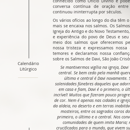
conhecido como Ofício Divino e po
conversa contínua de oração entr
continuou ininterrupta por séculos.
Os vários ofícios ao longo do dia têm o
mais se encaixa nos salmos. Os Salmos 
Igreja do Antigo e do Novo Testamento, 
e experiência do povo de Deus e seu
meio dos salmos que oferecemos pen
nossa tristeza e expressamos nossa 
temores e declaramos nossa confian
sobre os Salmos de Davi, São João Crisó
Calendário
Se mantivermos vigília na igreja, Davi
Litúrgico
central. Se bem cedo pela manhã quere
último e central é Davi novamente.
solenidades fúnebres daqueles que ador
em casa e fiam, Davi é o primeiro, o ú
incrível! Muitos que fizeram pouco progre
de cor. Nem é apenas nas cidades e igre
da aldeia, no deserto e em terras inabitáve
mosteiros, entre os sagrados coros dos
primeiro, o último e o central. Nos con
comunidades de quem imita Maria; 
crucificados para o mundo, que vivem su