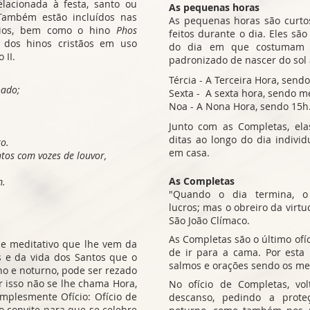
lacionada à festa, santo ou
As pequenas horas
 Também estão incluídos nas
As pequenas horas são curtos
órios, bem como o hino
Phos
feitos durante o dia. Eles s
 dos hinos cristãos em uso
do dia em que costumam s
 II.
padronizado de nascer do sol
Tércia - A Terceira Hora, sendo
oado;
Sexta - A sexta hora, sendo me
Noa - A Nona Hora, sendo 15h
Junto com as Completas, el
ditas ao longo do dia indivi
to.
em casa.
tos com vozes de louvor,
As Completas
m.
"Quando o dia termina, o
lucros; mas o obreiro da virt
São João Clímaco.
As Completas são o último ofí
 e meditativo que lhe vem da
de ir para a cama. Por esta 
es e da vida dos Santos que o
salmos e orações sendo os me
no e noturno, pode ser rezado
r isso não se lhe chama Hora,
No ofício de Completas, v
mplesmente Ofício: Ofício de
descanso, pedindo a prot
 o convite para que se celebre