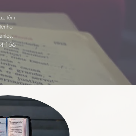
paz têm
tenho
entos.
64-166